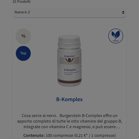
15 Prodotti
%
Top
B-Komplex
Cosa serve ai nervi. Burgerstein B-Complex offre un
apporto completo di tutte le otto vitamine del gruppo B,
integrate con vitamina C e magnesio, e può essere
assunto in modo continuativo e permanente,
Contenuto:
100 compresse
(0,21 €* / 1 compresse)
possibilmente a stomaco vuoto per garantirne il miglior