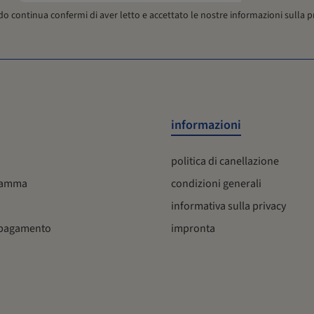
mail*
informazioni Tutte le informazioni vengono visualizzate in una
o continua confermi di aver letto e accettato le nostre
informazioni sulla p
finestra separata! La creazione della scheda prodotto può
richiedere un po' di tempo, poiché le informazioni vengono
salvate e visualizzate in un PDF a partire dai dati attuali. I
reindirizzamenti e i download sono forniti da
www.burgerstein.at.
informazioni
politica di canellazione
 gamma
condizioni generali
informativa sulla privacy
 pagamento
impronta