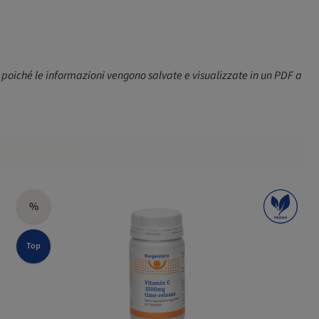
 poiché le informazioni vengono salvate e visualizzate in un PDF a
%
Top