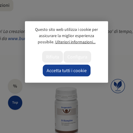
zioni
Questo sito web utilizza i cookie per
a! La creazione della scheda prodotto può richiedere un po' di tempo,
assicurare la miglior esperienza
ti da
www.burgerstein.at
.
possibile.
Ulteriori informazioni...
Rifiuta
Configura
Accetta tutti i cookie
%
Top