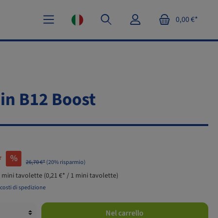
0,00 €*
in B12 Boost
*
%
26,70 €*
(20% risparmio)
 mini tavolette
(0,21 €* / 1 mini tavolette)
ù costi di spedizione
Nel carrello