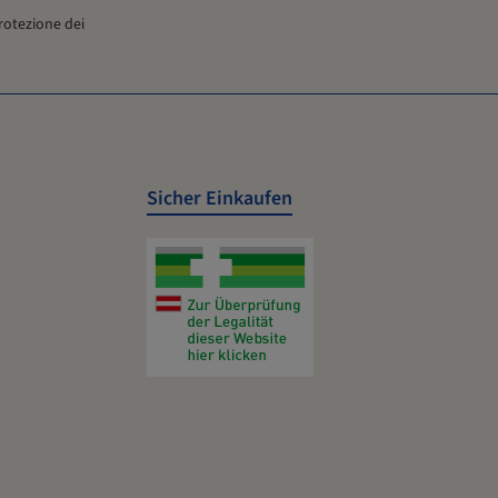
un PDF a partire dai dati attuali. I reindirizzamenti e i download
rotezione dei
sono forniti da www.burgerstein.at.
Sicher Einkaufen