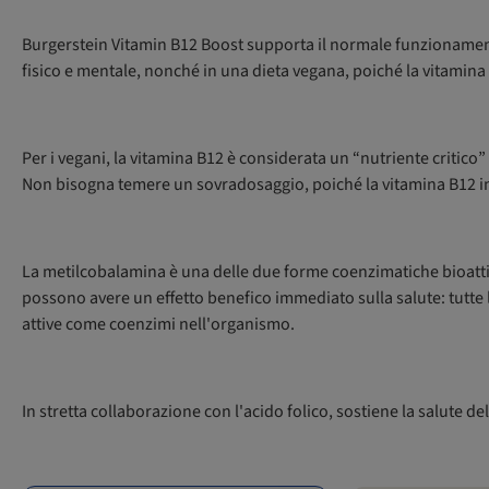
Burgerstein Vitamin B12 Boost supporta il normale funzionamento
fisico e mentale, nonché in una dieta vegana, poiché la vitamina
Per i vegani, la vitamina B12 è considerata un “nutriente critic
Non bisogna temere un sovradosaggio, poiché la vitamina B12 i
La metilcobalamina è una delle due forme coenzimatiche bioattiv
possono avere un effetto benefico immediato sulla salute: tutt
attive come coenzimi nell'organismo.
In stretta collaborazione con l'acido folico, sostiene la salute de