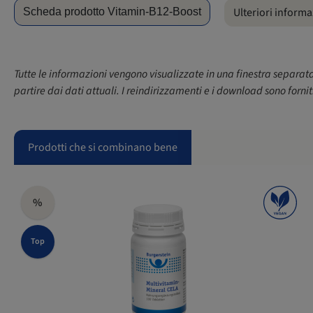
Ulteriori informa
Scheda prodotto Vitamin-B12-Boost
Tutte le informazioni vengono visualizzate in una finestra separat
partire dai dati attuali. I reindirizzamenti e i download sono forni
Prodotti che si combinano bene
%
Top