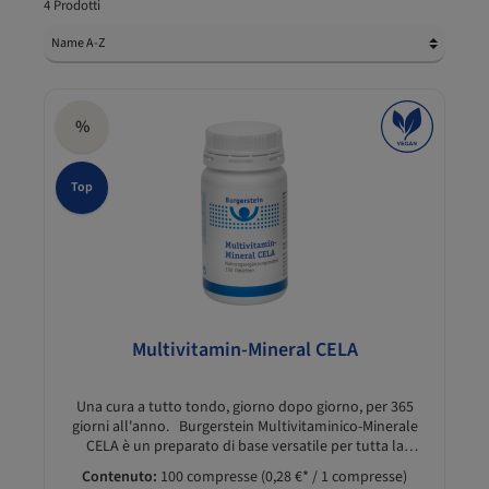
4 Prodotti
%
Top
Multivitamin-Mineral CELA
Una cura a tutto tondo, giorno dopo giorno, per 365
giorni all'anno. Burgerstein Multivitaminico-Minerale
CELA è un preparato di base versatile per tutta la
famiglia (bambini a partire dai 12 anni) e da molti anni è
Contenuto:
100 compresse
(0,28 €* / 1 compresse)
uno dei prodotti multivitaminici-minerali più apprezzati