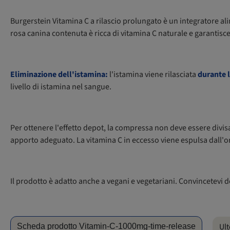
Burgerstein Vitamina C a rilascio prolungato è un integratore a
rosa canina contenuta è ricca di vitamina C naturale e garantisc
Eliminazione dell'istamina:
l'istamina viene rilasciata
durante l
livello di istamina nel sangue.
Per ottenere l'effetto depot, la compressa non deve essere div
apporto adeguato. La vitamina C in eccesso viene espulsa dall'
Il prodotto è adatto anche a vegani e vegetariani. Convincetevi de
Ult
Scheda prodotto Vitamin-C-1000mg-time-release