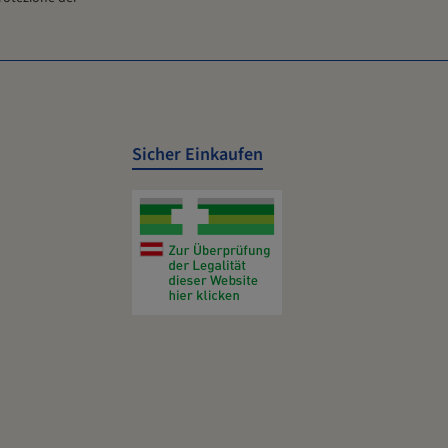
informazioni vengono salvate e visualizzate in un PDF a partire
dai dati attuali. I reindirizzamenti e i download sono forniti da
www.burgerstein.at.
Sicher Einkaufen