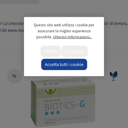
a! La creazione della scheda prodotto può richiedere un po' di tempo,
Questo sito web utilizza i cookie per
ti da
www.burgerstein.at
.
assicurare la miglior esperienza
possibile.
Ulteriori informazioni...
Rifiuta
Configura
Accetta tutti i cookie
%