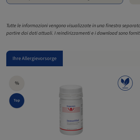
Tutte le informazioni vengono visualizzate in una finestra separat
partire dai dati attuali. I reindirizzamenti e i download sono forni
Ihre Allergievorsorge
%
Top