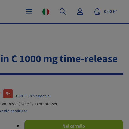
0,00 €*
in C 1000 mg time-release
*
%
31,90 €*
(20% risparmio)
 compresse
(0,43 €* / 1 compresse)
ù costi di spedizione
Nel carrello