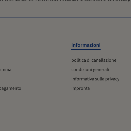
salvate e visualizzate in un PDF a partire dai dati attuali. I
reindirizzamenti e i download sono forniti da
www.burgerstein.at.
informazioni
politica di canellazione
 gamma
condizioni generali
informativa sulla privacy
 pagamento
impronta