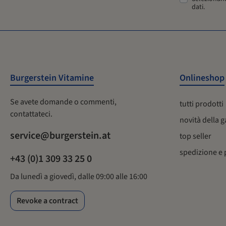
visualizzate in un PDF a partire dai dati attuali. I reindirizzamenti
dati
.
e i download sono forniti da www.burgerstein.at.
Burgerstein Vitamine
Onlineshop
Se avete domande o commenti,
tutti prodotti
contattateci.
novità della
service@burgerstein.at
top seller
spedizione e
+43 (0)1 309 33 25 0
Da lunedì a giovedì, dalle 09:00 alle 16:00
Revoke a contract