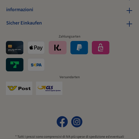
informazioni Tutte le informazioni vengono visualizzate in una
finestra separata! La creazione della scheda prodotto può richiedere
informazioni
un po' di tempo, poiché le informazioni vengono salvate e
visualizzate in un PDF a partire dai dati attuali. I reindirizzamenti e i
Sicher Einkaufen
download sono forniti da www.burgerstein.at.
Zahlungsarten
Versandarten
* Tutti i prezzi sono comprensivi di IVA più
spese di spedizione
ed eventuali