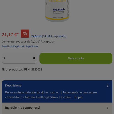
%
21,17 €*
24,90 €*
(14.98% risparmio)
Contenuto:
100 capsula
(0,21 €* / 1 capsula)
Prezzi incl. IVA più costi di spedizione
Nel carrello
N. di prodotto / PZN:
5951013
Descrizione
Beta-carotene naturale da alghe marine. Il beta-carotene può essere
convertito in vitamina A nell'organismo. La vitam…
Di più
Ingredienti / componenti