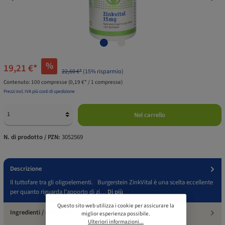
%
19,21 €*
22,60 €*
(15% risparmio)
Contenuto:
100 compresse
(0,19 €* / 1 compresse)
Prezzi incl. IVA più costi di spedizione
Nel carrello
N. di prodotto / PZN:
3052569
Descrizione
Il tuttofare tra gli oligoelementi. Burgerstein ZinkVital è una scelta eccellente
per quanto riguarda l'apporto di zi…
Di più
Questo sito web utilizza i cookie per assicurare la
Ingredienti / componenti
miglior esperienza possibile.
Ulteriori informazioni...