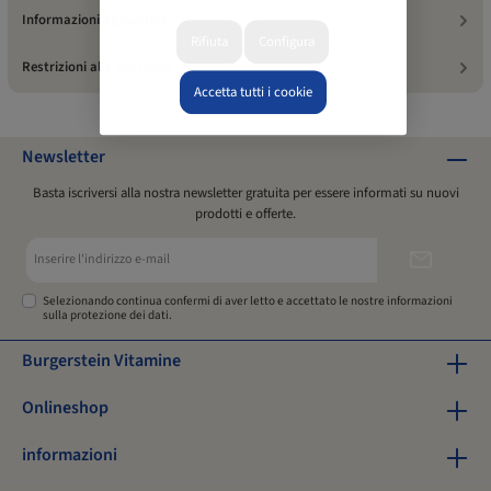
Informazioni aggiuntive
Rifiuta
Configura
Restrizioni alla consegna
Accetta tutti i cookie
Newsletter
Basta iscriversi alla nostra newsletter gratuita per essere informati su nuovi
prodotti e offerte.
Indirizzo
e-
mail*
Selezionando continua confermi di aver letto e accettato le nostre
informazioni
sulla protezione dei dati
.
Burgerstein Vitamine
Onlineshop
informazioni