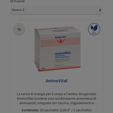
39 Prodotti
%
AminoVital
La carica di energia per il corpo e l'anima. Burgerstein
AminoVital contiene una combinazione armoniosa di
aminoacidi, integrata con taurina, oligoelementi e
vitamine. Perfetto nelle fasi di maggiore impegno per il
Contenuto:
20 sacchetto
(2,06 €* / 1 sacchetto)
corpo e la mente. Le vitamine e il magnesio contenuti