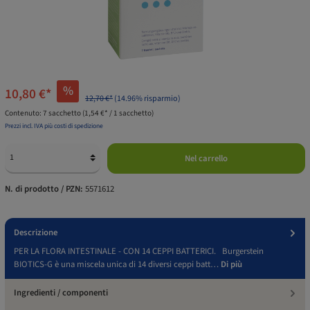
%
10,80 €*
12,70 €*
(14.96% risparmio)
Contenuto:
7 sacchetto
(1,54 €* / 1 sacchetto)
Prezzi incl. IVA più costi di spedizione
Nel carrello
N. di prodotto / PZN:
5571612
Descrizione
PER LA FLORA INTESTINALE - CON 14 CEPPI BATTERICI. Burgerstein
BIOTICS-G è una miscela unica di 14 diversi ceppi batt…
Di più
Ingredienti / componenti