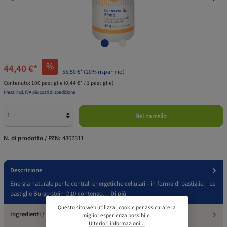
%
44,40 €*
55,50 €*
(20% risparmio)
Contenuto:
100 pastiglie
(0,44 €* / 1 pastiglie)
Prezzi incl. IVA più costi di spedizione
Nel carrello
N. di prodotto / PZN:
4802311
Descrizione
Energia naturale per le centrali energetiche cellulari - in forma di pastiglie. Le
pastiglie Burgerstein Q10 contengo…
Di più
Questo sito web utilizza i cookie per assicurare la
Ingredienti / componenti
miglior esperienza possibile.
Ulteriori informazioni...