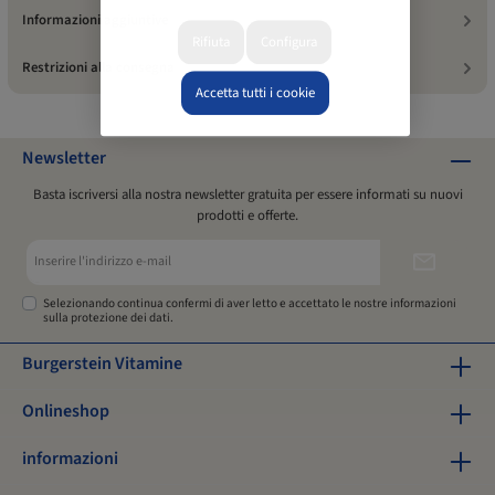
Informazioni aggiuntive
Rifiuta
Configura
Restrizioni alla consegna
Accetta tutti i cookie
Newsletter
Basta iscriversi alla nostra newsletter gratuita per essere informati su nuovi
prodotti e offerte.
Indirizzo
e-
mail*
Selezionando continua confermi di aver letto e accettato le nostre
informazioni
sulla protezione dei dati
.
Burgerstein Vitamine
Onlineshop
informazioni