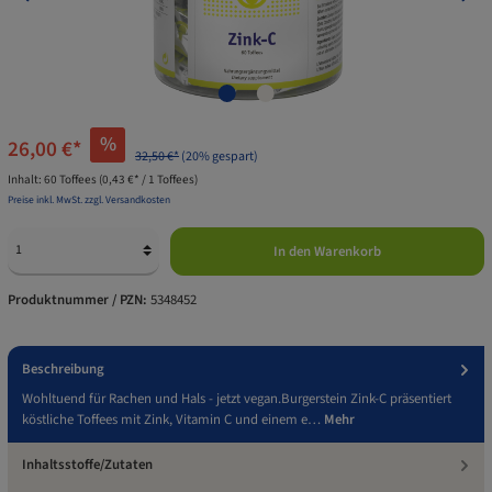
%
26,00 €*
32,50 €*
(20% gespart)
Inhalt:
60 Toffees
(0,43 €* / 1 Toffees)
Preise inkl. MwSt. zzgl. Versandkosten
In den Warenkorb
Produktnummer / PZN:
5348452
Beschreibung
Wohltuend für Rachen und Hals - jetzt vegan.Burgerstein Zink-C präsentiert
köstliche Toffees mit Zink, Vitamin C und einem e…
Mehr
Inhaltsstoffe/Zutaten