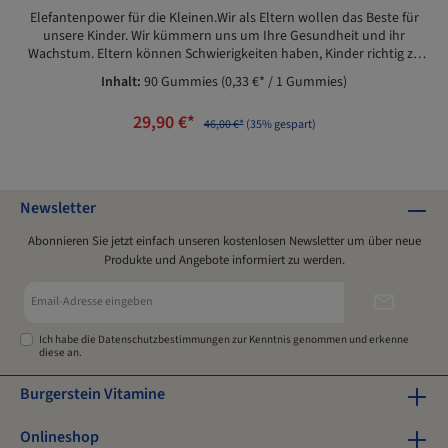
Elefantenpower für die Kleinen.Wir als Eltern wollen das Beste für
unsere Kinder. Wir kümmern uns um Ihre Gesundheit und ihr
Wachstum. Eltern können Schwierigkeiten haben, Kinder richtig zu
ernähren. VitaMini versorgt Kinder mit wichtigen Vitaminen und
Inhalt:
90 Gummies
(0,33 €* / 1 Gummies)
Mineralstoffen.Burgerstein VitaMini ist ein
Nahrungsergänzungsmittel für Kinder zur Unterstützung des
29,90 €*
Wachstums und des Immunsystems Ihres Kindes. Vitamini von
46,00 €*
(35% gespart)
Burgerstein enthalten 9 Vitamine (D3, E, K1, C, B6, B12, Niacin, Biotin,
Folsäure) und 3 Spurenelemente (Zink, Selen, Jod). Idealerweise
kombinieren Sie Burgerstein VitaMini daher bei Bedarf mit
Burgerstein Eisen vegan, welches ebenfalls optimal für Kinder
Newsletter
geeignet und flexibel einsetzbar ist.Die kleinen Elefanten schmecken
nach Pfirsich, sind gänzlich ohne künstliche Farb-, Aroma- und
Abonnieren Sie jetzt einfach unseren kostenlosen Newsletter um über neue
Süßstoffe. Geeignet für Kinder ab 4 Jahren. Produktblatt Vitamini
Produkte und Angebote informiert zu werden.
Gummies Weiterführende Information Folder "Vitamine" Alle
Informationen werden in einem eigenen Fenster angezeigt! Die
E-
Erstellung des Produktblattes kann etwas Zeit in Anspruch nehmen,
Mail-
da diese Informationen aus aktuellen Daten in ein PDF gespeichert &
Adresse*
Ich habe die
Datenschutzbestimmungen
zur Kenntnis genommen und erkenne
angezeigt werden. Die Weiterleitungen und Downloads werden von
diese an.
www.burgerstein.at bereitgestellt.
Burgerstein Vitamine
Onlineshop