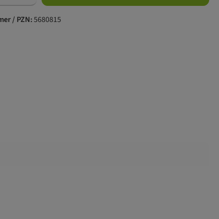
er / PZN:
5680815