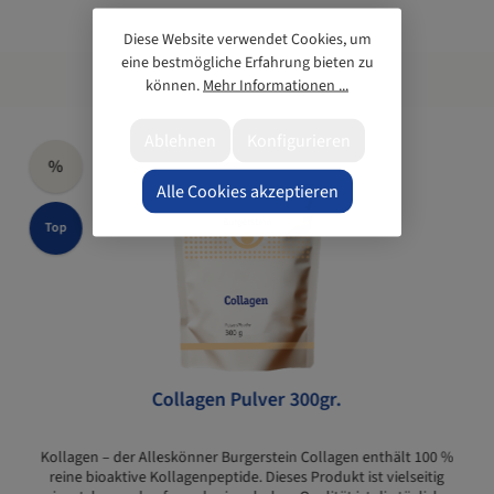
Diese Website verwendet Cookies, um
eine bestmögliche Erfahrung bieten zu
können.
Mehr Informationen ...
Ablehnen
Konfigurieren
%
Alle Cookies akzeptieren
Top
Collagen Pulver 300gr.
Kollagen – der Alleskönner Burgerstein Collagen enthält 100 %
reine bioaktive Kollagenpeptide. Dieses Produkt ist vielseitig