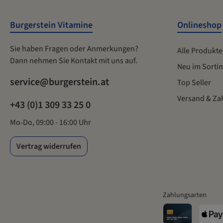
Erstellung des Produktblattes kann etwas Zeit in Anspruch
nehmen, da diese Informationen aus aktuellen Daten in ein PDF
gespeichert & angezeigt werden. Die Weiterleitungen und
Burgerstein Vitamine
Onlineshop
Downloads werden von www.burgerstein.at bereitgestellt.
Sie haben Fragen oder Anmerkungen?
Alle Produkte
Dann nehmen Sie Kontakt mit uns auf.
Neu im Sorti
service@burgerstein.at
Top Seller
Versand & Za
+43 (0)1 309 33 25 0
Mo-Do, 09:00 - 16:00 Uhr
Vertrag widerrufen
Zahlungsarten