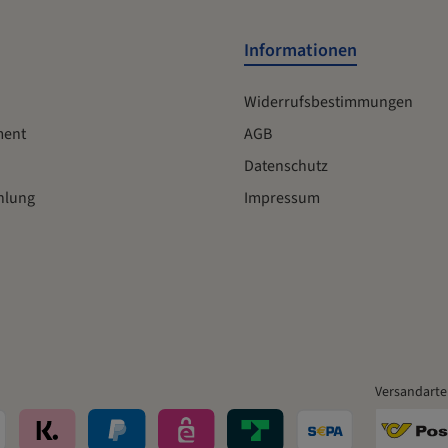
Erstellung des Produktblattes kann etwas Zeit in Anspruch
nehmen, da diese Informationen aus aktuellen Daten in ein PDF
gespeichert & angezeigt werden. Die Weiterleitungen und
Informationen
Downloads werden von www.burgerstein.at bereitgestellt.
Widerrufsbestimmungen
ment
AGB
Datenschutz
hlung
Impressum
Versandarte