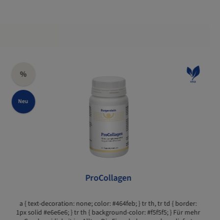
%
Neu
ProCollagen
a { text-decoration: none; color: #464feb; } tr th, tr td { border:
1px solid #e6e6e6; } tr th { background-color: #f5f5f5; } Für mehr