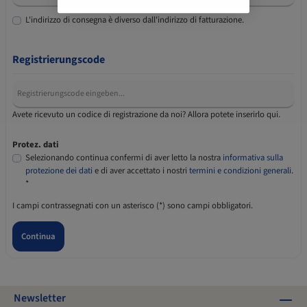
L'indirizzo di consegna è diverso dall'indirizzo di fatturazione.
Registrierungscode
Avete ricevuto un codice di registrazione da noi? Allora potete inserirlo qui.
Protez. dati
Selezionando continua confermi di aver letto la nostra
informativa sulla
protezione dei dati
e di aver accettato i nostri
termini e condizioni generali
.
*
I campi contrassegnati con un asterisco (*) sono campi obbligatori.
Continua
Newsletter