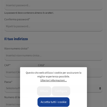
La password deve contenere almeno 8 caratteri.
Conferma password*
Il tuo indirizzo
Via e numero civico*
CAP
*
Città*
Questo sito web utilizza i cookie per assicurare la
miglior esperienza possibile.
Ulteriori informazioni...
Paese*
Rifiuta
Configura
Numero di telefono
Accetta tutti i cookie