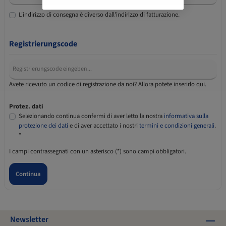
L'indirizzo di consegna è diverso dall'indirizzo di fatturazione.
Registrierungscode
Avete ricevuto un codice di registrazione da noi? Allora potete inserirlo qui.
Protez. dati
Selezionando continua confermi di aver letto la nostra
informativa sulla
protezione dei dati
e di aver accettato i nostri
termini e condizioni generali
.
*
I campi contrassegnati con un asterisco (*) sono campi obbligatori.
Continua
Newsletter