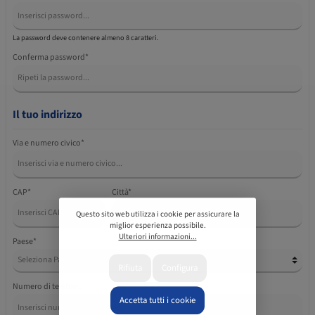
La password deve contenere almeno 8 caratteri.
Conferma password*
Il tuo indirizzo
Via e numero civico*
CAP
*
Città*
Questo sito web utilizza i cookie per assicurare la
miglior esperienza possibile.
Ulteriori informazioni...
Paese*
Rifiuta
Configura
Numero di telefono
Accetta tutti i cookie